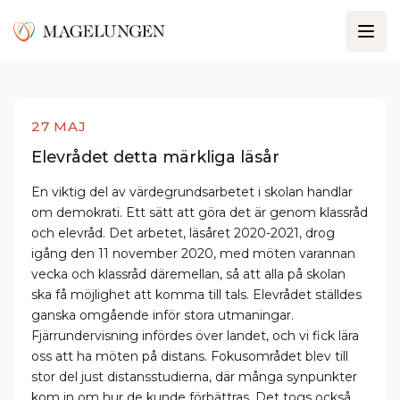
27 MAJ
Elevrådet detta märkliga läsår
En viktig del av värdegrundsarbetet i skolan handlar
om demokrati. Ett sätt att göra det är genom klassråd
och elevråd. Det arbetet, läsåret 2020-2021, drog
igång den 11 november 2020, med möten varannan
vecka och klassråd däremellan, så att alla på skolan
ska få möjlighet att komma till tals. Elevrådet ställdes
ganska omgående inför stora utmaningar.
Fjärrundervisning infördes över landet, och vi fick lära
oss att ha möten på distans. Fokusområdet blev till
stor del just distansstudierna, där många synpunkter
kom in om hur de kunde förbättras. Det togs också