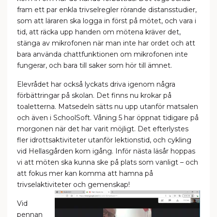
fram ett par enkla trivselregler rörande distansstudier,
som att läraren ska logga in först på mötet, och vara i
tid, att räcka upp handen om mötena kräver det,
stänga av mikrofonen när man inte har ordet och att
bara använda chattfunktionen om mikrofonen inte
fungerar, och bara till saker som hör till ämnet.
Elevrådet har också lyckats driva igenom några
förbättringar på skolan. Det finns nu krokar på
toaletterna. Matsedeln sätts nu upp utanför matsalen
och även i SchoolSoft. Våning 5 har öppnat tidigare på
morgonen när det har varit möjligt. Det efterlystes
fler idrottsaktiviteter utanför lektionstid, och cykling
vid Hellasgården kom igång. Inför nästa läsår hoppas
vi att möten ska kunna ske på plats som vanligt – och
att fokus mer kan komma att hamna på
trivselaktiviteter och gemenskap!
Vid
pennan