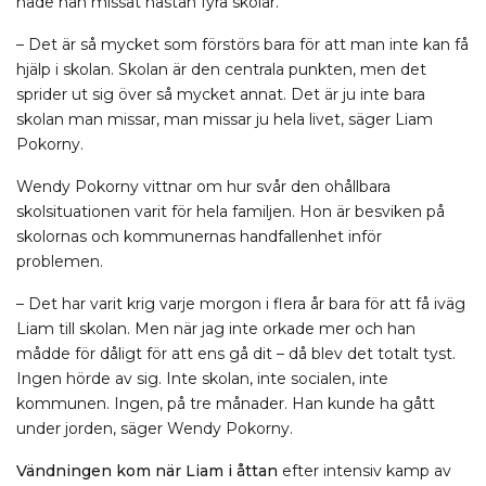
hade han missat nästan fyra skolår.
– Det är så mycket som förstörs bara för att man inte kan få
hjälp i skolan. Skolan är den centrala punkten, men det
sprider ut sig över så mycket annat. Det är ju inte bara
skolan man missar, man missar ju hela livet, säger Liam
Pokorny.
Wendy Pokorny vittnar om hur svår den ohållbara
skolsituationen varit för hela familjen. Hon är besviken på
skolornas och kommunernas handfallenhet inför
problemen.
– Det har varit krig varje morgon i flera år bara för att få iväg
Liam till skolan. Men när jag inte orkade mer och han
mådde för dåligt för att ens gå dit – då blev det totalt tyst.
Ingen hörde av sig. Inte skolan, inte socialen, inte
kommunen. Ingen, på tre månader. Han kunde ha gått
under jorden, säger Wendy Pokorny.
Vändningen kom när Liam i åttan
efter intensiv kamp av