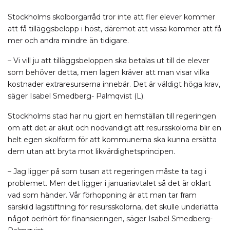
Stockholms skolborgarråd tror inte att fler elever kommer
att få tilläggsbelopp i höst, däremot att vissa kommer att få
mer och andra mindre än tidigare.
– Vi vill ju att tilläggsbeloppen ska betalas ut till de elever
som behöver detta, men lagen kräver att man visar vilka
kostnader extraresurserna innebär. Det är väldigt höga krav,
säger Isabel Smedberg- Palmqvist (L).
Stockholms stad har nu gjort en hemställan till regeringen
om att det är akut och nödvändigt att resursskolorna blir en
helt egen skolform för att kommunerna ska kunna ersätta
dem utan att bryta mot likvärdighetsprincipen.
– Jag ligger på som tusan att regeringen måste ta tag i
problemet. Men det ligger i januariavtalet så det är oklart
vad som händer. Vår förhoppning är att man tar fram
särskild lagstiftning för resursskolorna, det skulle underlätta
något oerhört för finansieringen, säger Isabel Smedberg-