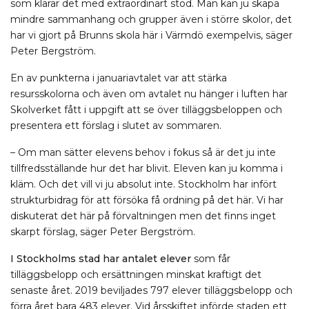
som klarar det med extraordinärt stöd. Man kan ju skapa
mindre sammanhang och grupper även i större skolor, det
har vi gjort på Brunns skola här i Värmdö exempelvis, säger
Peter Bergström.
En av punkterna i januariavtalet var att stärka
resursskolorna och även om avtalet nu hänger i luften har
Skolverket fått i uppgift att se över tilläggsbeloppen och
presentera ett förslag i slutet av sommaren.
– Om man sätter elevens behov i fokus så är det ju inte
tillfredsställande hur det har blivit. Eleven kan ju komma i
kläm. Och det vill vi ju absolut inte. Stockholm har infört
strukturbidrag för att försöka få ordning på det här. Vi har
diskuterat det här på förvaltningen men det finns inget
skarpt förslag, säger Peter Bergström.
I Stockholms stad har antalet elever
som får
tilläggsbelopp och ersättningen minskat kraftigt det
senaste året. 2019 beviljades 797 elever tilläggsbelopp och
förra året bara 483 elever. Vid årsskiftet införde staden ett