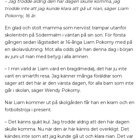
– Jag trodde aldrig den här dagen skulle komma, jag
trodde inte att jag kunde klara att gå ut nian, säger Liam
Pokorny, 16 år.
En glad och stolt mamma som nervöst trampar utanför
skolentrén på Södermalm i väntan på sin son. För första
gången sedan lågstadiet är 16-åriga Liam Pokorny med på
en skolavslutning. Mot alla odds går han denna dag i början
av juni ut nian med betyg i alla ämnen.
– I min värld är Liam värd en bragdmedalj, det har ju inte
varit en smärtfri resa. Jag känner många föräldrar som
säger att det här är den värsta dagen, för alla barn som inte
går i skolan, säger Wendy Pokorny.
När Liam kommer ut på skolgården får han en kram och en
fotbollströja i present.
– Det känns sjukt kul. Jag trodde aldrig att den här dagen
skulle komma. Nu när den är här känns det overkligt. Det
kändes inte som att jag kunde gå ut och klara nian. Det var