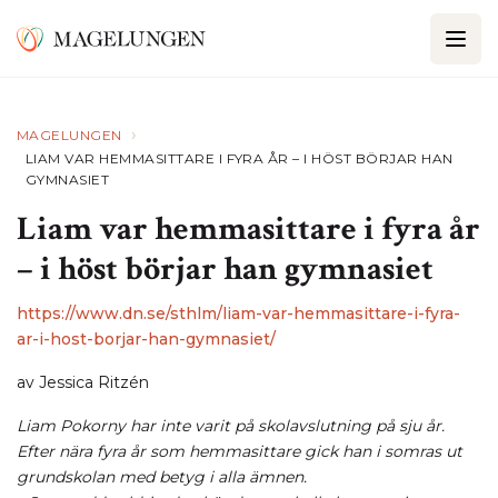
›
MAGELUNGEN
LIAM VAR HEMMASITTARE I FYRA ÅR – I HÖST BÖRJAR HAN
GYMNASIET
Liam var hemmasittare i fyra år
– i höst börjar han gymnasiet
https://www.dn.se/sthlm/liam-var-hemmasittare-i-fyra-
ar-i-host-borjar-han-gymnasiet/
av Jessica Ritzén
Liam Pokorny har inte varit på skolavslutning på sju år.
Efter nära fyra år som hemmasittare gick han i somras ut
grundskolan med betyg i alla ämnen.