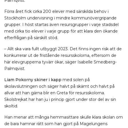
Palmqvist.
Förra året fick cirka 200 elever med särskilda behov i
Stockholm undervisning i mindre kommunövergripande
grupper. I höst startas även resursgrupper i varje stadsdel
med cirka tio elever i varje grupp för att klara den ökande
efterfrågan på särskilt stöd.
– Allt ska vara fullt utbyggt 2023. Det finns ingen risk att de
konkurrerar ut de fristående resursskolorna, eftersom de
här elevgrupperna tyvärr ökar, säger Isabelle Smedberg-
Palmqvist.
Liam Pokorny skiner i kapp
med solen på
skolavslutningen och säger halvt på skämt och halvt på
allvar att han gärna blir en Greta för resursskolorna.
Skolstrejkat har han ju i princip gjort under stor del av sin
skoltid.
Han menar att många hemmasittare skulle klara skolan om
de bara hamnar rätt som han gjort på Magelungens