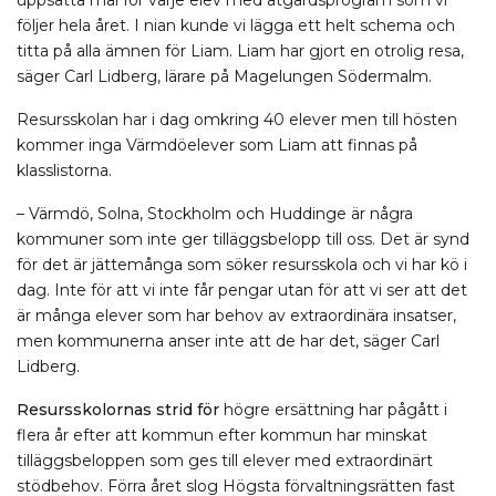
uppsatta mål för varje elev med åtgärdsprogram som vi
följer hela året. I nian kunde vi lägga ett helt schema och
titta på alla ämnen för Liam. Liam har gjort en otrolig resa,
säger Carl Lidberg, lärare på Magelungen Södermalm.
Resursskolan har i dag omkring 40 elever men till hösten
kommer inga Värmdöelever som Liam att finnas på
klasslistorna.
– Värmdö, Solna, Stockholm och Huddinge är några
kommuner som inte ger tilläggsbelopp till oss. Det är synd
för det är jättemånga som söker resursskola och vi har kö i
dag. Inte för att vi inte får pengar utan för att vi ser att det
är många elever som har behov av extraordinära insatser,
men kommunerna anser inte att de har det, säger Carl
Lidberg.
Resursskolornas strid för
högre ersättning har pågått i
flera år efter att kommun efter kommun har minskat
tilläggsbeloppen som ges till elever med extraordinärt
stödbehov. Förra året slog Högsta förvaltningsrätten fast