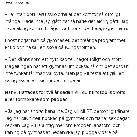
resursskola.
– Tar man bort resursskolorna är det kört för så otroligt
många. Hade inte jag gått här så hade det aldrig gått. Jag
hade aldrig kommit någonvart. Så är det bara, säger Liam.
I höst börjar han på gymnasiet, det treåriga programmet
Fritid och hälsa i en skola på Kungsholmen.
– Det känns som ett nytt kapitel, något roligt och stort.
Magelungen har ett gymnasium också, så om det absolut
inte funkar får man väl byta. Men jag vill testa att gå i en
vanlig skola och se hur det fungerar.
När vi träffades för två år sedan vill du bli fotbollsproffs
eller rörmokare som pappa?
– Ja, jag har ändrat bana lite. Jag vill bli PT, personlig tränare.
Jag har blivit helt hookad på gymmet och tränar sex dagar i
veckan. Jag vill lära mig mer om kroppen, anatomi och
träning på gymnasiet Sedan ska jag plugga vidare på