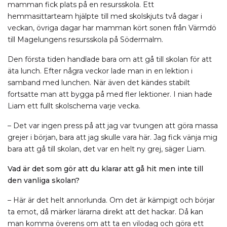
mamman fick plats på en resursskola. Ett
hemmasittarteam hjälpte till med skolskjuts två dagar i
veckan, övriga dagar har mamman kört sonen från Värmdö
till Magelungens resursskola på Södermalm.
Den första tiden handlade bara om att gå till skolan för att
äta lunch. Efter några veckor lade man in en lektion i
samband med lunchen. När även det kändes stabilt
fortsatte man att bygga på med fler lektioner. I nian hade
Liam ett fullt skolschema varje vecka.
– Det var ingen press på att jag var tvungen att göra massa
grejer i början, bara att jag skulle vara här. Jag fick vänja mig
bara att gå till skolan, det var en helt ny grej, säger Liam.
Vad är det som gör att du klarar att gå hit men inte till
den vanliga skolan?
– Här är det helt annorlunda. Om det är kämpigt och börjar
ta emot, då märker lärarna direkt att det hackar. Då kan
man komma överens om att ta en vilodag och göra ett