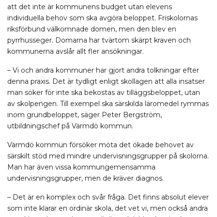
att det inte är kommunens budget utan elevens
individuella behov som ska avgöra beloppet. Friskolornas
riksförbund välkomnade domen, men den blev en
pyrrhusseger. Domarna har tvärtom skärpt kraven och
kommunerna avslår allt fler ansökningar.
– Vi och andra kommuner har gjort andra tolkningar efter
denna praxis. Det är tydligt enligt skollagen att alla insatser
man söker för inte ska bekostas av tilläggsbeloppet, utan
av skolpengen. Till exempel ska särskilda läromedel rymmas
inom grundbeloppet, säger Peter Bergström,
utbildningschef på Värmdö kommun.
Värmdö kommun försöker möta det ökade behovet av
särskilt stöd med mindre undervisningsgrupper på skolorna.
Man har även vissa kommungemensamma
undervisningsgrupper, men de kräver diagnos.
– Det är en komplex och svår fråga. Det finns absolut elever
som inte klarar en ordinär skola, det vet vi, men också andra