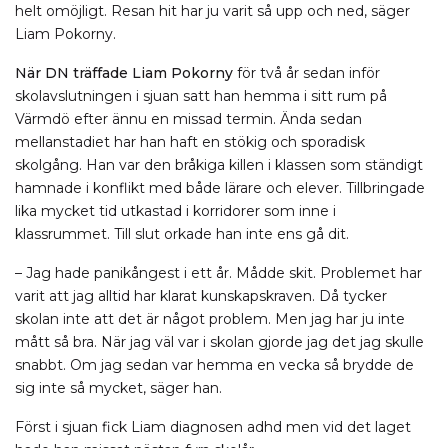
helt omöjligt. Resan hit har ju varit så upp och ned, säger
Liam Pokorny.
När DN träffade Liam Pokorny
för två år sedan inför
skolavslutningen i sjuan satt han hemma i sitt rum på
Värmdö efter ännu en missad termin. Ända sedan
mellanstadiet har han haft en stökig och sporadisk
skolgång. Han var den bråkiga killen i klassen som ständigt
hamnade i konflikt med både lärare och elever. Tillbringade
lika mycket tid utkastad i korridorer som inne i
klassrummet. Till slut orkade han inte ens gå dit.
– Jag hade panikångest i ett år. Mådde skit. Problemet har
varit att jag alltid har klarat kunskapskraven. Då tycker
skolan inte att det är något problem. Men jag har ju inte
mått så bra. När jag väl var i skolan gjorde jag det jag skulle
snabbt. Om jag sedan var hemma en vecka så brydde de
sig inte så mycket, säger han.
Först i sjuan fick Liam diagnosen adhd men vid det laget