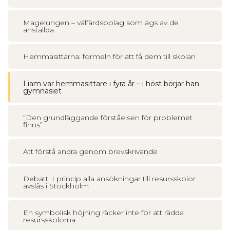
Magelungen – välfärdsbolag som ägs av de
anställda
Hemmasittarna: formeln för att få dem till skolan
Liam var hemmasittare i fyra år – i höst börjar han
gymnasiet
“Den grundläggande förståelsen för problemet
finns”
Att förstå andra genom brevskrivande
Debatt: I princip alla ansökningar till resursskolor
avslås i Stockholm
En symbolisk höjning räcker inte för att rädda
resursskolorna