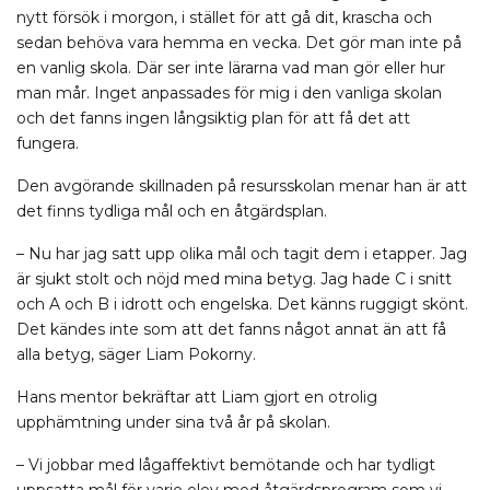
nytt försök i morgon, i stället för att gå dit, krascha och
sedan behöva vara hemma en vecka. Det gör man inte på
en vanlig skola. Där ser inte lärarna vad man gör eller hur
man mår. Inget anpassades för mig i den vanliga skolan
och det fanns ingen långsiktig plan för att få det att
fungera.
Den avgörande skillnaden på resursskolan menar han är att
det finns tydliga mål och en åtgärdsplan.
– Nu har jag satt upp olika mål och tagit dem i etapper. Jag
är sjukt stolt och nöjd med mina betyg. Jag hade C i snitt
och A och B i idrott och engelska. Det känns ruggigt skönt.
Det kändes inte som att det fanns något annat än att få
alla betyg, säger Liam Pokorny.
Hans mentor bekräftar att Liam gjort en otrolig
upphämtning under sina två år på skolan.
– Vi jobbar med lågaffektivt bemötande och har tydligt