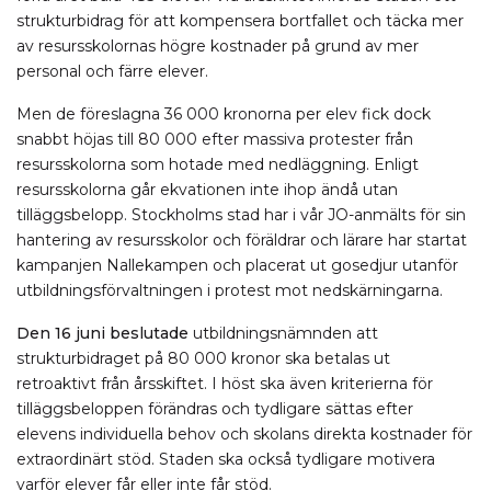
strukturbidrag för att kompensera bortfallet och täcka mer
av resursskolornas högre kostnader på grund av mer
personal och färre elever.
Men de föreslagna 36 000 kronorna per elev fick dock
snabbt höjas till 80 000 efter massiva protester från
resursskolorna som hotade med nedläggning. Enligt
resursskolorna går ekvationen inte ihop ändå utan
tilläggsbelopp. Stockholms stad har i vår JO-anmälts för sin
hantering av resursskolor och föräldrar och lärare har startat
kampanjen Nallekampen och placerat ut gosedjur utanför
utbildningsförvaltningen i protest mot nedskärningarna.
Den 16 juni beslutade
utbildningsnämnden att
strukturbidraget på 80 000 kronor ska betalas ut
retroaktivt från årsskiftet. I höst ska även kriterierna för
tilläggsbeloppen förändras och tydligare sättas efter
elevens individuella behov och skolans direkta kostnader för
extraordinärt stöd. Staden ska också tydligare motivera
varför elever får eller inte får stöd.