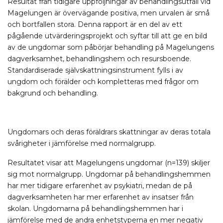
Resultat från tidigare uppföljningar av behandlingsutfall vid
Magelungen är övervägande positiva, men urvalen är små
och bortfallen stora. Denna rapport är en del av ett
pågående utvärderingsprojekt och syftar till att ge en bild
av de ungdomar som påbörjar behandling på Magelungens
dagverksamhet, behandlingshem och resursboende.
Standardiserade självskattningsinstrument fylls i av
ungdom och förälder och kompletteras med frågor om
bakgrund och behandling.
Ungdomars och deras föräldrars skattningar av deras totala
svårigheter i jämförelse med normalgrupp.
Resultatet visar att Magelungens ungdomar (n=139) skiljer
sig mot normalgrupp. Ungdomar på behandlingshemmen
har mer tidigare erfarenhet av psykiatri, medan de på
dagverksamheten har mer erfarenhet av insatser från
skolan. Ungdomarna på behandlingshemmen har i
jämförelse med de andra enhetstyperna en mer negativ