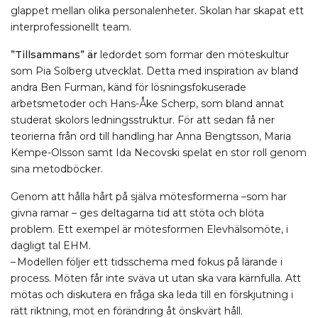
glappet mellan olika personalenheter. Skolan har skapat ett
interprofessionellt team.
”Tillsammans” är
ledordet som formar den möteskultur
som Pia Solberg utvecklat. Detta med inspiration av bland
andra Ben Furman, känd för lösningsfokuserade
arbetsmetoder och Hans-Åke Scherp, som bland annat
studerat skolors ledningsstruktur. För att sedan få ner
teorierna från ord till handling har Anna Bengtsson, Maria
Kempe-Olsson samt Ida Necovski spelat en stor roll genom
sina metodböcker.
Genom att hålla hårt på själva mötesformerna –som har
givna ramar – ges deltagarna tid att stöta och blöta
problem. Ett exempel är mötesformen Elevhälsomöte, i
dagligt tal EHM.
– Modellen följer ett tidsschema med fokus på lärande i
process. Möten får inte sväva ut utan ska vara kärnfulla. Att
mötas och diskutera en fråga ska leda till en förskjutning i
rätt riktning, mot en förändring åt önskvärt håll.