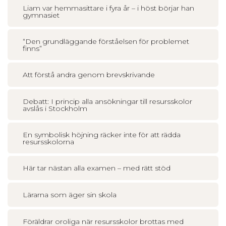
Liam var hemmasittare i fyra år – i höst börjar han
gymnasiet
“Den grundläggande förståelsen för problemet
finns”
Att förstå andra genom brevskrivande
Debatt: I princip alla ansökningar till resursskolor
avslås i Stockholm
En symbolisk höjning räcker inte för att rädda
resursskolorna
Här tar nästan alla examen – med rätt stöd
Lärarna som äger sin skola
Föräldrar oroliga när resursskolor brottas med