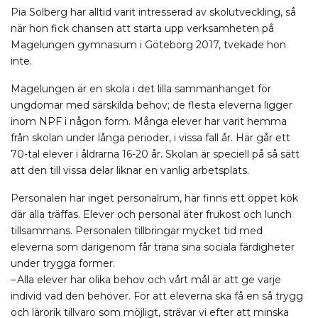
Pia Solberg har alltid varit intresserad av skolutveckling, så
när hon fick chansen att starta upp verksamheten på
Magelungen gymnasium i Göteborg 2017, tvekade hon
inte.
Magelungen är en skola i det lilla sammanhanget för
ungdomar med särskilda behov; de flesta eleverna ligger
inom NPF i någon form. Många elever har varit hemma
från skolan under långa perioder, i vissa fall år. Här går ett
70-tal elever i åldrarna 16-20 år. Skolan är speciell på så sätt
att den till vissa delar liknar en vanlig arbetsplats.
Personalen har inget personalrum, här finns ett öppet kök
där alla träffas. Elever och personal äter frukost och lunch
tillsammans. Personalen tillbringar mycket tid med
eleverna som därigenom får träna sina sociala färdigheter
under trygga former.
– Alla elever har olika behov och vårt mål är att ge varje
individ vad den behöver. För att eleverna ska få en så trygg
och lärorik tillvaro som möjligt, strävar vi efter att minska