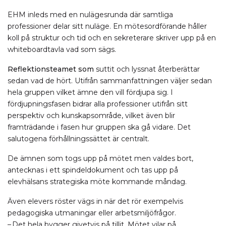
EHM inleds med en nulägesrunda där samtliga
professioner delar sitt nuläge. En mötesordförande håller
koll på struktur och tid och en sekreterare skriver upp på en
whiteboardtavla vad som sägs.
Reflektionsteamet som
suttit och lyssnat återberättar
sedan vad de hört. Utifrån sammanfattningen väljer sedan
hela gruppen vilket ämne den vill fördjupa sig. I
fördjupningsfasen bidrar alla professioner utifrån sitt
perspektiv och kunskapsområde, vilket även blir
framträdande i fasen hur gruppen ska gå vidare. Det
salutogena förhållningssättet är centralt.
De ämnen som togs upp på mötet men valdes bort,
antecknas i ett spindeldokument och tas upp på
elevhälsans strategiska möte kommande måndag.
Även elevers röster vägs in när det rör exempelvis
pedagogiska utmaningar eller arbetsmiljöfrågor.
– Det hela bygger givetvis på tillit. Mötet vilar på