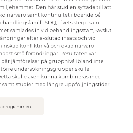
amiljehemmet. Den här studien syftade till att
 skolnärvaro samt kontinuitet i boende på
andlingsfamilj. SDQ, Livets stege samt
et samlades in vid behandlingsstart, -avslut
rändringar efter avslutad insats och vid
nskad konfliktnivå och ökad närvaro i
endast små förändringar. Resultaten var
 där jämförelser på gruppnivå ibland inte
. Större undersökningsgrupper skulle
. Detta skulle även kunna kombineras med
ier samt studier med längre uppföljningstider.
unkaprogrammen.