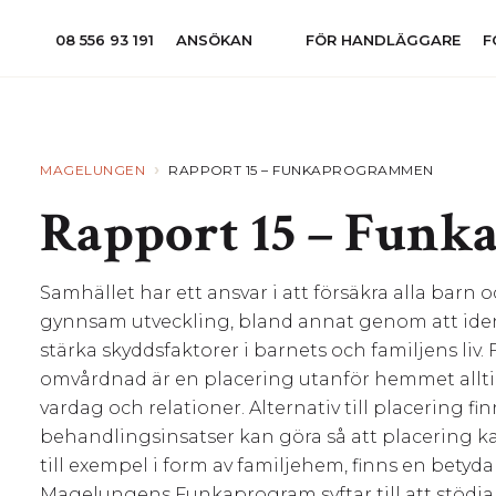
08 556 93 191
ANSÖKAN
FÖR HANDLÄGGARE
F
›
MAGELUNGEN
RAPPORT 15 – FUNKAPROGRAMMEN
Rapport 15 – Fun
Samhället har ett ansvar i att försäkra alla barn
gynnsam utveckling, bland annat genom att iden
stärka skyddsfaktorer i barnets och familjens liv.
omvårdnad är en placering utanför hemmet alltid
vardag och relationer. Alternativ till placering f
behandlingsinsatser kan göra så att placering k
till exempel i form av familjehem, finns en betyd
Magelungens Funkaprogram syftar till att stödja 