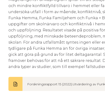
och mindre konfliktfylld tillvaro i hemmet eller f
undersöka utfall i form av mående, konfliktnivå,
Funka Hemma, Funka Familjehem och Funka + Beh
uppgifter om skolnärvaro och konfliktnivå i hemm
och uppföljning. Resultatet visade på positiva fö
uppföljning, med minskade beteendeproblem, mi
skolan. För andra utfallsmått syntes ingen eller 
tydligare på Funka Hemma än för övriga insatser,
gick att göra på grund av för litet deltagarantal
framöver behövas för att nå ett säkrare resultat
andra typer av studier, som till exempel fallstud
Forskningsrapport 15 (2022).Utvärdering av F