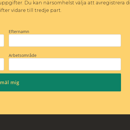
ppgifter. Du kan närsomhelst välja att avregistrera di
er vidare till tredje part.