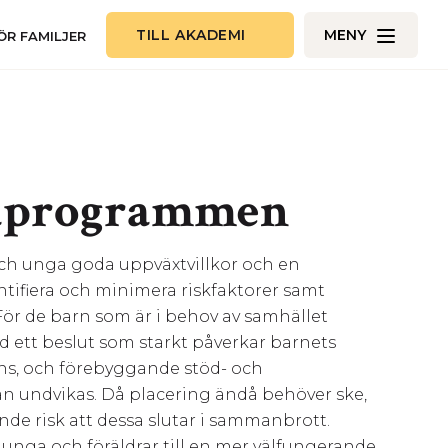
TILL AKADEMI
MENY
ÖR FAMILJER
kaprogrammen
 och unga goda uppväxtvillkor och en
tifiera och minimera riskfaktorer samt
 För de barn som är i behov av samhället
 ett beslut som starkt påverkar barnets
inns, och förebyggande stöd- och
an undvikas. Då placering ändå behöver ske,
ande risk att dessa slutar i sammanbrott.
unga och föräldrar till en mer välfungerande