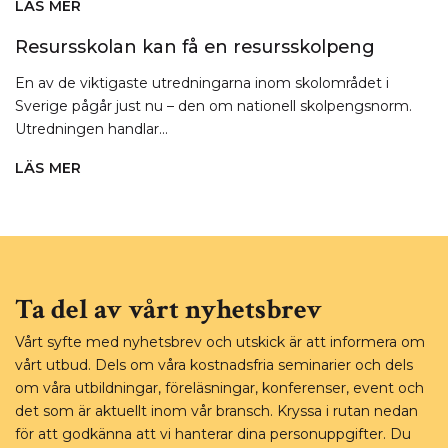
LÄS MER
OM
LÄNET
DEBATTARTIKEL:
Resursskolan kan få en resursskolpeng
BARNET
BLIR
En av de viktigaste utredningarna inom skolområdet i
STÄMPLAT
Sverige pågår just nu – den om nationell skolpengsnorm.
–
Utredningen handlar...
OCH
VÅLDET
LÄS MER
OM
EN
RESURSSKOLAN
IDENTITET
KAN
FÅ
EN
RESURSSKOLPENG
Ta del av vårt nyhetsbrev
Vårt syfte med nyhetsbrev och utskick är att informera om
vårt utbud. Dels om våra kostnadsfria seminarier och dels
om våra utbildningar, föreläsningar, konferenser, event och
det som är aktuellt inom vår bransch. Kryssa i rutan nedan
för att godkänna att vi hanterar dina personuppgifter. Du