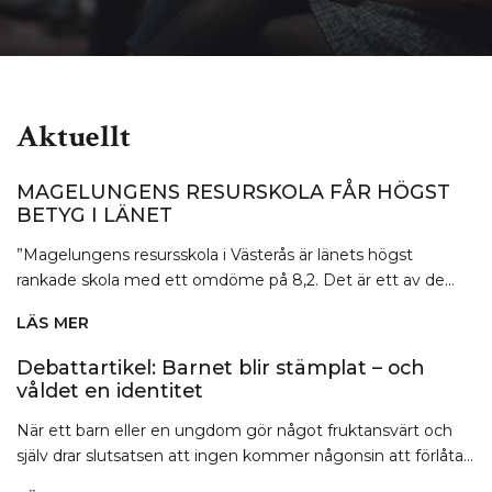
Aktuellt
MAGELUNGENS RESURSKOLA FÅR HÖGST
BETYG I LÄNET
”Magelungens resursskola i Västerås är länets högst
rankade skola med ett omdöme på 8,2. Det är ett av de...
LÄS MER
OM
MAGELUNGENS
Debattartikel: Barnet blir stämplat – och
RESURSKOLA
våldet en identitet
FÅR
HÖGST
När ett barn eller en ungdom gör något fruktansvärt och
BETYG
själv drar slutsatsen att ingen kommer någonsin att förlåta...
I