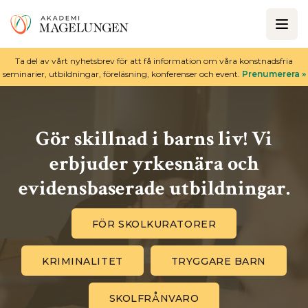
Ta del av vårt nyhetsbrev för att få information om våra konstnadsfria
seminarier, utbildningar, föreläsning, konferenser och event.
Prenumerera »
Gör skillnad i barns liv! Vi
erbjuder yrkesnära och
evidensbaserade utbildningar.
FÖR SKOLKURATORER
KRIMINALITET
TRYGGARE BARN
SKOLFRÅNVARO