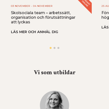
03 NOVEMBER - 04 NOVEMBER
25 A
Skolsociala team – arbetssätt,
För
organisation och förutsättningar
hög
att lyckas
LÄS
LÄS MER OCH ANMÄL DIG
Vi som utbildar