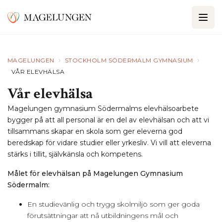
›
›
MAGELUNGEN
STOCKHOLM SÖDERMALM GYMNASIUM
VÅR ELEVHÄLSA
Vår elevhälsa
Magelungen gymnasium Södermalms elevhälsoarbete
bygger på att all personal är en del av elevhälsan och att vi
tillsammans skapar en skola som ger eleverna god
beredskap för vidare studier eller yrkesliv. Vi vill att eleverna
stärks i tillit, självkänsla och kompetens.
Målet för elevhälsan på Magelungen Gymnasium
Södermalm:
En studievänlig och trygg skolmiljö som ger goda
förutsättningar att nå utbildningens mål och