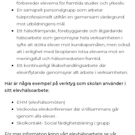
förbereder eleverna för framtida studier och yrkesliv.
En samspelt personalgrupp som arbetar
tvärprofessionellt utifrån en gemensam värdegrund
mot utbildningens mål.
Ett hälsofrämjande, förebyggande och åtgärdande
hälsoarbete som genomsyrar hela verksamheten i
syfte att stötta elever mot kunskapsmålen, men också
att i enlighet med läroplanen lotsa eleverna mot en
meningsfull och hälsomedveten framtid.
Ett kontinuerligt likabehandlingsarbete där
elevinflytande genomsyrar allt arbete i verksamheten.
Här är några exempel på verktyg som skolan använder i
sitt elevhälsoarbete:
EHM (elevhälsomöten)
Veckovisa elevkonferenser där vi tillsammans går
igenom alla elever.
Skolkontakt- Social färdighetsträning i grupp
För mer information kring vårt elevhälsoarbete se vår