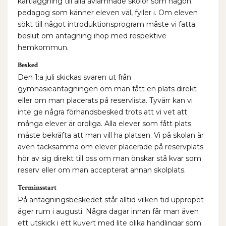
kartläggning till alla avlämnade skolor som någon
pedagog som känner eleven väl, fyller i. Om eleven
sökt till något introduktionsprogram måste vi fatta
beslut om antagning ihop med respektive
hemkommun.
Besked
Den 1:a juli skickas svaren ut från
gymnasieantagningen om man fått en plats direkt
eller om man placerats på reservlista. Tyvärr kan vi
inte ge några förhandsbesked trots att vi vet att
många elever är oroliga. Alla elever som fått plats
måste bekräfta att man vill ha platsen. Vi på skolan är
även tacksamma om elever placerade på reservplats
hör av sig direkt till oss om man önskar stå kvar som
reserv eller om man accepterat annan skolplats.
Terminsstart
På antagningsbeskedet står alltid vilken tid uppropet
äger rum i augusti. Några dagar innan får man även
ett utskick i ett kuvert med lite olika handlingar som