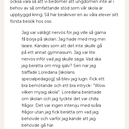
också vara så att vi bedömer att ungdomen inte är i
behov av så omfattande stöd som vår skola är
uppbyggd kring. Så här beskriver en av våra elever sitt
första besök hos oss:
Jag var väldigt nervös för jag ville så gärna
få börja på skolan. Jag hade med mig min
lärare. Kändes som att det inte skulle gå
på ett annat gymnasium. Jag var lite
nervös inför vad jag skulle säga. Vad ska
jag berätta om mig själv? Sen när jag
träffade Loredana [skolans
specialpedagog] så blev jag lugn. Fick ett
bra bemötande och ett bra intryck- ”Wow
vilken mysig skola”. Loredana berättade
om skolan och jag tyckte det var chilla
frågor. Det var ingen intervju med svåra
frågor utan jag fick berätta om vad jag
behövde och varför jag kände att jag
behövde gå här.