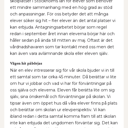
skolplatser i Stockholms län för elever som behöver
ett mindre sammanhang med en hög grad av stöd
och anpassningar. För oss betyder det att många
elever söker sig hit – fler elever än det antal platser vi
kan erbjuda. Antagningsarbetet börjar som regel
redan i september året innan eleverna börjar här och
håller sedan på ända till mitten av maj. Oftast är det
vårdnadshavaren som tar kontakt med oss men det
kan även vara avlämnande skola eller eleven själv.
Vägen hit påbörjas
När en elev intresserar sig för vår skola bjuder vi in till
ett samtal som tar cirka 45 minuter. Då berättar vi lite
om hur vi jobbar och vad vi har för förväntningar på
oss själva och eleverna. Eleven får berätta lite om sig
själv, sina önskemål och förväntningar på skolan. Vi
tipsar även om öppet hus då våra elever finns på plats
och berättar om skolan ur elevperspektiv. Vi kan
ibland redan i detta samtal komma fram till att skolan
inte kan erbjuda det ungdomen förväntar sig. Det kan