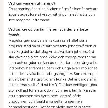
Vad kan vara en utmaning?
En utmaning är att ha blicken några år framåt och att
ligga steget före så vi styr dit vi gör mest nytta och
inte reagerar i efterhand.
Vad tänker du om familjehemsvårdens arbete
framåt?
Magelungen ska vara en aktör i samhället som
erbjuder stöd på olika sätt och familjehemsvården är
en viktig del av det. Jag vill att vår familjehemsvård
ska växa och bidra med kloka och trygga familjer där
barn och ungdomar kan bo en kortare eller längre tid.
Vid behov har familjer, barn och unga även möjlighet
att ta del av våra behandlingsprogram. Som exempel
är vårt behandlingsprogram Funka Behandlingsfamilj
ett alternativ till vård på HVB. Det kan verkligen göra
stor skillnad för en ungdom och hens familj. Målet är
att ungdomen ska flytta hem igen så både
ungdomen och föräldrarna deltar under hela
behandlingstiden. Det är en viktig samhällsinsats!