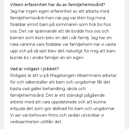
Vilken erfarenhet har du av familjehemsvård?
Jag har ingen egen erfarenhet av att arbeta med
familjehemsvård men när jag var liten tog mina
föräldrar emot barn på sommaren som fick bo hos
oss. Det var spännande att de bodde hos oss och
barnen som kom blev en del i vår familj. Jag har en
nära väninna vars föräldrar var familjehem när vi växte
upp och på så sätt blev det naturligt för mig att barn
kunde bo i andra familjer än sin egen.
Vad är roligast i jobbet?
Roligast är att vi på Magelungen tillsammans arbetar
för och säkerställer att barn och ungdomar får det
bästa vad gäller behandling, skola och
familjehemsvård.
Det är ett ständigt pågående
arbete med att vara uppdaterade och att kunna
erbjuda det som gör skillnad för barn och ungdomar.
Vi ser var behoven finns och sedan utvecklar vi
verksamheten utifrån det.