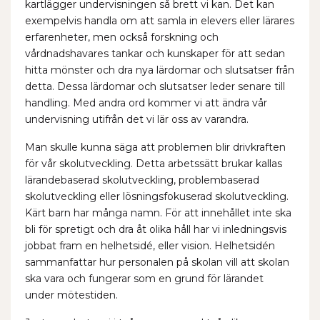
kartlägger undervisningen så brett vi kan. Det kan
exempelvis handla om att samla in elevers eller lärares
erfarenheter, men också forskning och
vårdnadshavares tankar och kunskaper för att sedan
hitta mönster och dra nya lärdomar och slutsatser från
detta. Dessa lärdomar och slutsatser leder senare till
handling. Med andra ord kommer vi att ändra vår
undervisning utifrån det vi lär oss av varandra.
Man skulle kunna säga att problemen blir drivkraften
för vår skolutveckling. Detta arbetssätt brukar kallas
lärandebaserad skolutveckling, problembaserad
skolutveckling eller lösningsfokuserad skolutveckling.
Kärt barn har många namn. För att innehållet inte ska
bli för spretigt och dra åt olika håll har vi inledningsvis
jobbat fram en helhetsidé, eller vision. Helhetsidén
sammanfattar hur personalen på skolan vill att skolan
ska vara och fungerar som en grund för lärandet
under mötestiden.