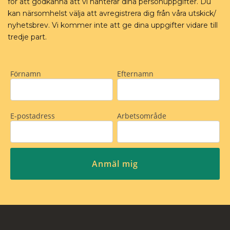
för att godkänna att vi hanterar dina personuppgifter. Du
kan närsomhelst välja att avregistrera dig från våra utskick/
nyhetsbrev. Vi kommer inte att ge dina uppgifter vidare till
tredje part.