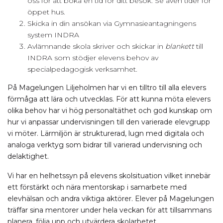
oss för att boka en tid för ditt besök. Se även tider för
öppet hus.
Skicka in din ansökan via Gymnasieantagningens
system INDRA
Avlämnande skola skriver och skickar in
blankett
till
INDRA som stödjer elevens behov av
specialpedagogisk verksamhet.
På Magelungen Liljeholmen har vi en tilltro till alla elevers
förmåga att lära och utvecklas. För att kunna möta elevers
olika behov har vi hög personaltäthet och god kunskap om
hur vi anpassar undervisningen till den varierade elevgrupp
vi möter. Lärmiljön är strukturerad, lugn med digitala och
analoga verktyg som bidrar till varierad undervisning och
delaktighet.
Vi har en helhetssyn på elevens skolsituation vilket innebär
ett förstärkt och nära mentorskap i samarbete med
elevhälsan och andra viktiga aktörer. Elever på Magelungen
träffar sina mentorer under hela veckan för att tillsammans
planera, följa upp och utvärdera skolarbetet.