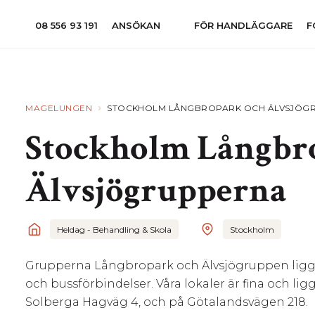
08 556 93 191
ANSÖKAN
FÖR HANDLÄGGARE
F
›
MAGELUNGEN
STOCKHOLM LÅNGBROPARK OCH ÄLVSJÖG
Stockholm Långbr
Älvsjögrupperna
Heldag - Behandling & Skola
Stockholm
Grupperna Långbropark och Älvsjögruppen ligger
och bussförbindelser. Våra lokaler är fina och li
Solberga Hagväg 4, och på Götalandsvägen 218.