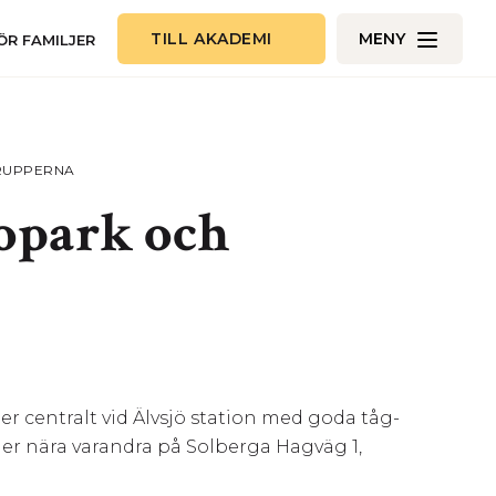
TILL AKADEMI
MENY
ÖR FAMILJER
RUPPERNA
opark och
 centralt vid Älvsjö station med goda tåg-
gger nära varandra på Solberga Hagväg 1,