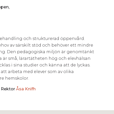
ppen,
 behandling och strukturerad öppenvård.
ehov av särskilt stöd och behöver ett mindre
ing. Den pedagogiska miljön är genomtänkt
 är små, lärartätheten hög och elevhälsan
cklas i sina studier och känna att de lyckas.
att arbeta med elever som av olika
are hemskolor.
ll Rektor
Åsa Knifh