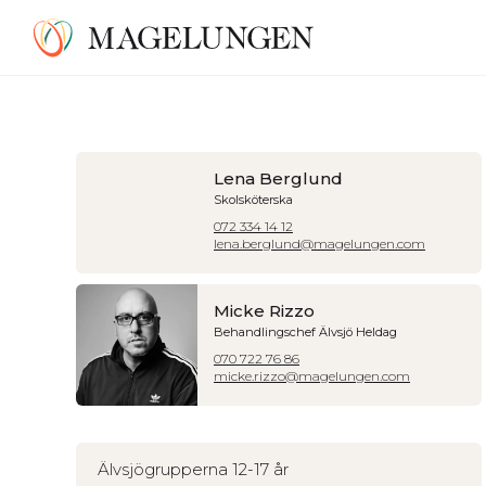
Lena Berglund
Skolsköterska
072 334 14 12
lena.berglund@magelungen.com
Micke Rizzo
Behandlingschef Älvsjö Heldag
070 722 76 86
micke.rizzo@magelungen.com
Älvsjögrupperna 12-17 år