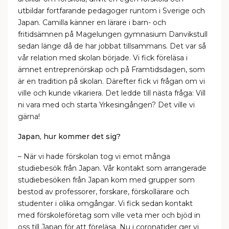
utbildar fortfarande pedagoger runtom i Sverige och
Japan. Camilla känner en lärare i barn- och
fritidsämnen på Magelungen gymnasium Danvikstull
sedan länge då de har jobbat tillsammans. Det var så
vår relation med skolan började. Vi fick föreläsa i
ämnet entreprenörskap och på Framtidsdagen, som
är en tradition på skolan. Därefter fick vi frågan om vi
ville och kunde vikariera. Det ledde till nästa fråga: Vill
ni vara med och starta Yrkesingången? Det ville vi
gärna!
Japan, hur kommer det sig?
– När vi hade förskolan tog vi emot många
studiebesök från Japan. Vår kontakt som arrangerade
studiebesöken från Japan kom med grupper som
bestod av professorer, forskare, förskollärare och
studenter i olika omgångar. Vi fick sedan kontakt
med förskoleföretag som ville veta mer och bjöd in
oss till Japan för att föreläsa. Nu i coronatider ger vi