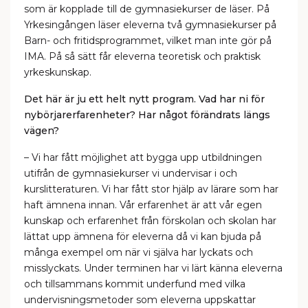
som är kopplade till de gymnasiekurser de läser. På
Yrkesingången läser eleverna två gymnasiekurser på
Barn- och fritidsprogrammet, vilket man inte gör på
IMA. På så sätt får eleverna teoretisk och praktisk
yrkeskunskap.
Det här är ju ett helt nytt program. Vad har ni för
nybörjarerfarenheter? Har något förändrats längs
vägen?
– Vi har fått möjlighet att bygga upp utbildningen
utifrån de gymnasiekurser vi undervisar i och
kurslitteraturen. Vi har fått stor hjälp av lärare som har
haft ämnena innan. Vår erfarenhet är att vår egen
kunskap och erfarenhet från förskolan och skolan har
lättat upp ämnena för eleverna då vi kan bjuda på
många exempel om när vi själva har lyckats och
misslyckats. Under terminen har vi lärt känna eleverna
och tillsammans kommit underfund med vilka
undervisningsmetoder som eleverna uppskattar