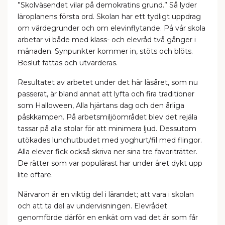
”Skolväsendet vilar på demokratins grund.” Så lyder
läroplanens första ord. Skolan har ett tydligt uppdrag
om värdegrunder och om elevinflytande. På vår skola
arbetar vi både med klass- och elevråd två gånger i
månaden. Synpunkter kommer in, stöts och blöts.
Beslut fattas och utvärderas.
Resultatet av arbetet under det här läsåret, som nu
passerat, är bland annat att lyfta och fira traditioner
som Halloween, Alla hjärtans dag och den årliga
påskkampen. På arbetsmiljöområdet blev det rejäla
tassar på alla stolar för att minimera ljud. Dessutom
utökades lunchutbudet med yoghurt/fil med flingor.
Alla elever fick också skriva ner sina tre favoriträtter.
De rätter som var populärast har under året dykt upp
lite oftare.
Närvaron är en viktig del i lärandet; att vara i skolan
och att ta del av undervisningen. Elevrådet
genomförde därför en enkät om vad det är som får