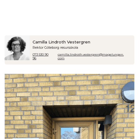
Camilla Lindroth Vestergren
Rektor Göteborg resursskola
073 530 90
camilla.lindroth.vestergren@magelungen.
96
com