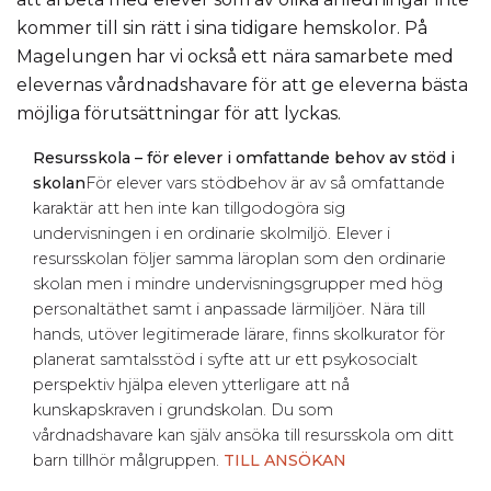
kommer till sin rätt i sina tidigare hemskolor. På
Magelungen har vi också ett nära samarbete med
elevernas vårdnadshavare för att ge eleverna bästa
möjliga förutsättningar för att lyckas.
Resursskola – för elever i omfattande behov av stöd i
skolan
För elever vars stödbehov är av så omfattande
karaktär att hen inte kan tillgodogöra sig
undervisningen i en ordinarie skolmiljö. Elever i
resursskolan följer
samma läroplan som den ordinarie
skolan men i mindre undervisningsgrupper med hög
personaltäthet samt i anpassade lärmiljöer. Nära till
hands, utöver legitimerade lärare, finns skolkurator för
planerat samtalsstöd i syfte att ur ett psykosocialt
perspektiv hjälpa eleven ytterligare att nå
kunskapskraven i grundskolan. Du som
vårdnadshavare kan själv ansöka till resursskola om ditt
barn tillhör målgruppen.
TILL ANSÖKAN