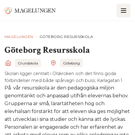
›
MAGELUNGEN
GÖTEBORG RESURSSKOLA
Göteborg Resursskola
Grundskola
Göteborg
Skolan ligger centralt i Olskroken och det finns goda
förbindelser med både spårvagn och buss, Karlagatan 1.
På vår resursskola är den pedagogiska miljön
genomtänkt och anpassad utifrån elevernas behov.
Grupperna är små, lärartätheten hög och
elevhälsan förstärkt för att eleven ska ges möjlighet
att utvecklas i sina studier och känna att de lyckas.
Personalen är engagerade och har erfarenhet av
att arbeta med elever som av olika anledningar inte