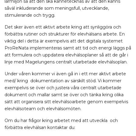
lärmiljön så att den ska kännetecknas av att den känns
såväl inkluderande som meningsfull, utvecklande,
stimulerande och trygg.
Det sker även ett aktivt arbete kring att synliggöra och
förbättra rutiner och strukturer för elevhälsans arbete. En
viktig del i detta är exempelvis att det digitala systemet
ProReNata implementeras samt att tid och energi läggs på
att formulera och uppdatera elevhälsoplaner så att de går i
linje med Magelungens centralt utarbetade elevhälsoplan.
Under våren kommer vi även gå in i ett mer aktivt arbete
med/ kring dokumentation av särskilt stöd. Vi kommer
exempelvis se över och justera våra centralt utarbetade
dokument och mallar samt se över och tänka kring olika
sätt att organisera sitt elevhälsoarbete genom exempelvis
elevhälsoteam och elevhälsomöten.
Om du har frågor kring arbetet med att utveckla och
förbättra elevhälsan kontaktar du: