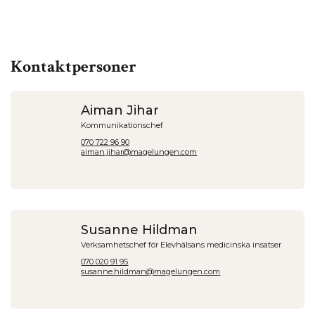
Kontaktpersoner
Aiman Jihar
Kommunikationschef
070 722 96 90
aiman.jihar@magelungen.com
Susanne Hildman
Verksamhetschef för Elevhälsans medicinska insatser
070 020 91 95
susanne.hildman@magelungen.com