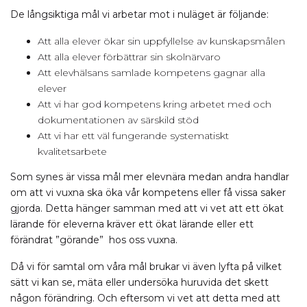
De långsiktiga mål vi arbetar mot i nuläget är följande:
Att alla elever ökar sin uppfyllelse av kunskapsmålen
Att alla elever förbättrar sin skolnärvaro
Att elevhälsans samlade kompetens gagnar alla
elever
Att vi har god kompetens kring arbetet med och
dokumentationen av särskild stöd
Att vi har ett väl fungerande systematiskt
kvalitetsarbete
Som synes är vissa mål mer elevnära medan andra handlar
om att vi vuxna ska öka vår kompetens eller få vissa saker
gjorda. Detta hänger samman med att vi vet att ett ökat
lärande för eleverna kräver ett ökat lärande eller ett
förändrat ”görande” hos oss vuxna.
Då vi för samtal om våra mål brukar vi även lyfta på vilket
sätt vi kan se, mäta eller undersöka huruvida det skett
någon förändring. Och eftersom vi vet att detta med att