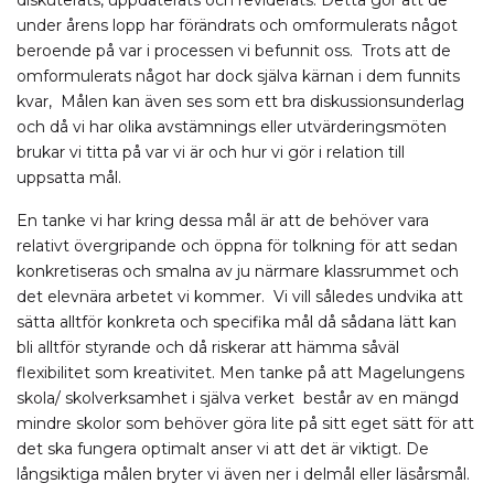
diskuterats, uppdaterats och reviderats. Detta gör att de
under årens lopp har förändrats och omformulerats något
beroende på var i processen vi befunnit oss. Trots att de
omformulerats något har dock själva kärnan i dem funnits
kvar, Målen kan även ses som ett bra diskussionsunderlag
och då vi har olika avstämnings eller utvärderingsmöten
brukar vi titta på var vi är och hur vi gör i relation till
uppsatta mål.
En tanke vi har kring dessa mål är att de behöver vara
relativt övergripande och öppna för tolkning för att sedan
konkretiseras och smalna av ju närmare klassrummet och
det elevnära arbetet vi kommer.
​ Vi vill således undvika att
sätta alltför konkreta och specifika mål då sådana lätt kan
bli alltför styrande och då riskerar att hämma såväl
flexibilitet som kreativitet. Men tanke på att Magelungens
skola/ skolverksamhet i själva verket består av en mängd
mindre skolor som behöver göra lite på sitt eget sätt för att
det ska fungera optimalt anser vi att det är viktigt. De
långsiktiga målen bryter vi även ner i delmål eller läsårsmål.