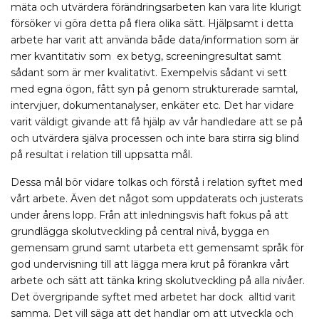
mäta och utvärdera förändringsarbeten kan vara lite klurigt
försöker vi göra detta på flera olika sätt. Hjälpsamt i detta
arbete har varit att använda både data/information som är
mer kvantitativ som ex betyg, screeningresultat samt
sådant som är mer kvalitativt. Exempelvis sådant vi sett
med egna ögon, fått syn på genom strukturerade samtal,
intervjuer, dokumentanalyser, enkäter etc. Det har vidare
varit väldigt givande att få hjälp av vår handledare att se på
och utvärdera själva processen och inte bara stirra sig blind
på resultat i relation till uppsatta mål.
Dessa mål bör vidare tolkas och förstå i relation syftet med
vårt arbete. Även det något som uppdaterats och justerats
under årens lopp. Från att inledningsvis haft fokus på att
grundlägga skolutveckling på central nivå, bygga en
gemensam grund samt utarbeta ett gemensamt språk för
god undervisning till att lägga mera krut på förankra vårt
arbete och sätt att tänka kring skolutveckling på alla nivåer.
Det övergripande syftet med arbetet har dock alltid varit
samma. Det vill säga att det handlar om att utveckla och