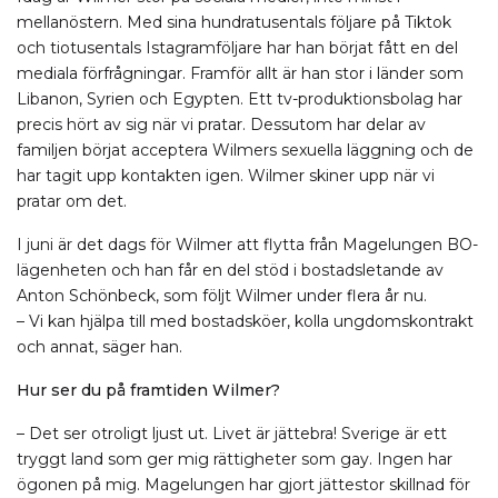
mellanöstern. Med sina hundratusentals följare på Tiktok
och tiotusentals Istagramföljare har han börjat fått en del
mediala förfrågningar. Framför allt är han stor i länder som
Libanon, Syrien och Egypten. Ett tv-produktionsbolag har
precis hört av sig när vi pratar. Dessutom har delar av
familjen börjat acceptera Wilmers sexuella läggning och de
har tagit upp kontakten igen. Wilmer skiner upp när vi
pratar om det.
I juni är det dags för Wilmer att flytta från Magelungen BO-
lägenheten och han får en del stöd i bostadsletande av
Anton Schönbeck, som följt Wilmer under flera år nu.
– Vi kan hjälpa till med bostadsköer, kolla ungdomskontrakt
och annat, säger han.
Hur ser du på framtiden Wilmer?
– Det ser otroligt ljust ut. Livet är jättebra! Sverige är ett
tryggt land som ger mig rättigheter som gay. Ingen har
ögonen på mig. Magelungen har gjort jättestor skillnad för