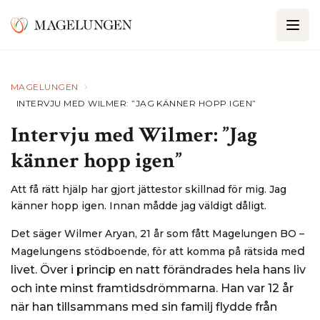
›
MAGELUNGEN
INTERVJU MED WILMER: ”JAG KÄNNER HOPP IGEN”
Intervju med Wilmer: ”Jag
känner hopp igen”
Att få rätt hjälp har gjort jättestor skillnad för mig. Jag
känner hopp igen. Innan mådde jag väldigt dåligt.
Det säger Wilmer Aryan, 21 år som fått Magelungen BO –
d
Magelungens stödboende, för att komma på rätsida me
livet. Över i princip en natt förändrades hela hans liv
och inte minst framtidsdrömmarna. Han var 12 år
när han tillsammans med sin familj flydde från