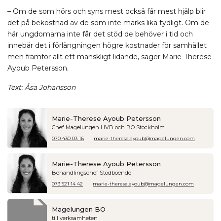
– Om de som hörs och syns mest också får mest hjälp blir
det på bekostnad av de som inte märks lika tydligt. Om de
här ungdomarna inte får det stöd de behöver i tid och
innebär det i förlängningen högre kostnader för samhället
men framför allt ett mänskligt lidande, säger Marie-Therese
Ayoub Petersson.
Text: Åsa Johansson
Marie-Therese Ayoub Petersson
Chef Magelungen HVB och BO Stockholm
070 430 03 16
marie-therese.ayoub@magelungen.com
Marie-Therese Ayoub Petersson
Behandlingschef Stödboende
073 521 14 42
marie-therese.ayoub@magelungen.com
Magelungen BO
till verksamheten