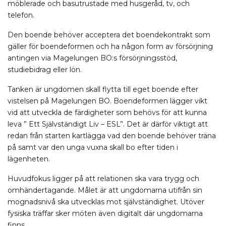
möblerade och basutrustade med husgeråd, tv, och
telefon.
Den boende behöver acceptera det boendekontrakt som
gäller för boendeformen och ha någon form av försörjning
antingen via Magelungen BO:s försörjningsstöd,
studiebidrag eller lön.
Tanken är ungdomen skall flytta till eget boende efter
vistelsen på Magelungen BO. Boendeformen lägger vikt
vid att utveckla de färdigheter som behövs för att kunna
leva ” Ett Självständigt Liv – ESL”. Det är därför viktigt att
redan från starten kartlägga vad den boende behöver träna
på samt var den unga vuxna skall bo efter tiden i
lägenheten.
Huvudfokus ligger på att relationen ska vara trygg och
omhändertagande. Målet är att ungdomarna utifrån sin
mognadsnivå ska utvecklas mot självständighet. Utöver
fysiska träffar sker möten även digitalt där ungdomarna
finns.