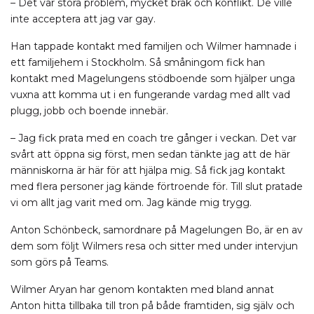
– Det var stora problem, mycket bråk och konflikt. De ville
inte acceptera att jag var gay.
Han tappade kontakt med familjen och Wilmer hamnade i
ett familjehem i Stockholm. Så småningom fick han
kontakt med Magelungens stödboende som hjälper unga
vuxna att komma ut i en fungerande vardag med allt vad
plugg, jobb och boende innebär.
– Jag fick prata med en coach tre gånger i veckan. Det var
svårt att öppna sig först, men sedan tänkte jag att de här
människorna är här för att hjälpa mig. Så fick jag kontakt
med flera personer jag kände förtroende för. Till slut pratade
vi om allt jag varit med om. Jag kände mig trygg.
Anton Schönbeck, samordnare på Magelungen Bo, är en av
dem som följt Wilmers resa och sitter med under intervjun
som görs på Teams.
Wilmer Aryan har genom kontakten med bland annat
Anton hitta tillbaka till tron på både framtiden, sig själv och