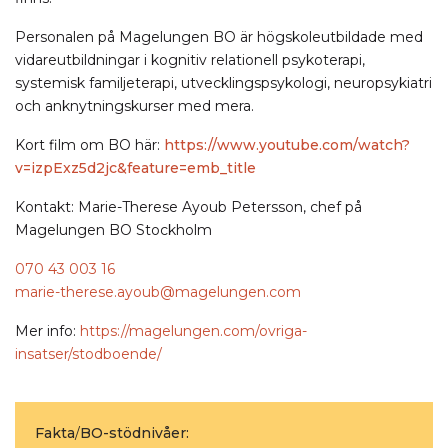
Personalen på Magelungen BO är högskoleutbildade med
vidareutbildningar i kognitiv relationell psykoterapi,
systemisk familjeterapi, utvecklingspsykologi, neuropsykiatri
och anknytningskurser med mera.
Kort film om BO här:
https://www.youtube.com/watch?
v=izpExz5d2jc&feature=emb_title
Kontakt: Marie-Therese Ayoub Petersson, chef på
Magelungen BO Stockholm
070 43 003 16
marie-therese.ayoub@magelungen.com
Mer info:
https://magelungen.com/ovriga-
insatser/stodboende/
Fakta
/
BO-stödnivåer: