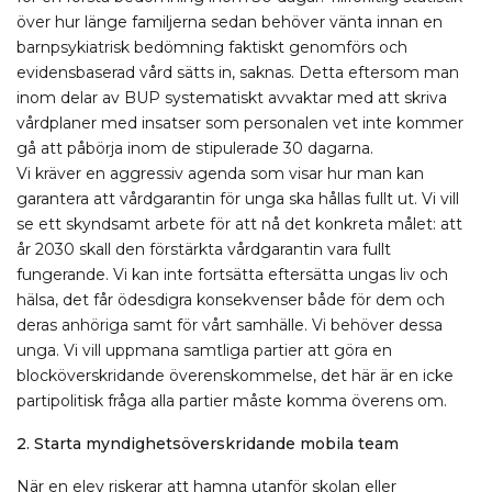
över hur länge familjerna sedan behöver vänta innan en
barnpsykiatrisk bedömning faktiskt genomförs och
evidensbaserad vård sätts in, saknas. Detta eftersom man
inom delar av BUP systematiskt avvaktar med att skriva
vårdplaner med insatser som personalen vet inte kommer
gå att påbörja inom de stipulerade 30 dagarna.
Vi kräver en aggressiv agenda som visar hur man kan
garantera att vårdgarantin för unga ska hållas fullt ut. Vi vill
se ett skyndsamt arbete för att nå det konkreta målet: att
år 2030 skall den förstärkta vårdgarantin vara fullt
fungerande. Vi kan inte fortsätta eftersätta ungas liv och
hälsa, det får ödesdigra konsekvenser både för dem och
deras anhöriga samt för vårt samhälle. Vi behöver dessa
unga. Vi vill uppmana samtliga partier att göra en
blocköverskridande överenskommelse, det här är en icke
partipolitisk fråga alla partier måste komma överens om.
2. Starta myndighetsöverskridande mobila team
När en elev riskerar att hamna utanför skolan eller