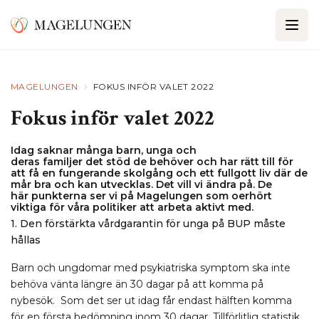
›
MAGELUNGEN
FOKUS INFÖR VALET 2022
Fokus inför valet 2022
Idag saknar många
barn
,
unga och
deras
familjer
det
stöd de behöver
och har rätt till
för
att
få
en fungerande skolgång
och
ett fullgott liv
där de
mår bra och kan utvecklas
. Det vill vi ändra på.
De
här
punkter
na
ser vi på Magelungen som oerhört
viktiga för våra politiker att arbeta aktivt med.
1. Den förstärkta vårdgarantin för unga på BUP måste
hållas
Barn och ungdomar med psykiatriska symptom ska inte
behöva vänta längre än 30 dagar på att komma på
nybesök. Som det ser ut idag får endast hälften komma
för en första bedömning inom 30 dagar. Tillförlitlig statistik