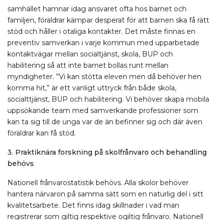
samhället hamnar idag ansvaret ofta hos barnet och
familjen, föräldrar kämpar desperat för att barnen ska få rätt
stöd och håller i otaliga kontakter. Det måste finnas en
preventiv samverkan i varje kommun med upparbetade
kontaktvägar mellan socialtjänst, skola, BUP och
habilitering så att inte barnet bollas runt mellan
myndigheter. ”Vi kan stötta eleven men då behöver hen
komma hit,” är ett vanligt uttryck från både skola,
socialttjänst, BUP och habilitering. Vi behöver skapa mobila
uppsökande team med samverkande professioner som
kan ta sig till de unga var de än befinner sig och där även
föräldrar kan få stöd.
3. Praktiknära forskning på skolfrånvaro och behandling
behövs
Nationell frånvarostatistik behövs. Alla skolor behöver
hantera närvaron på samma sätt som en naturlig del i sitt
kvalitetsarbete. Det finns idag skillnader i vad man
registrerar som giltig respektive ogiltig frånvaro. Nationell