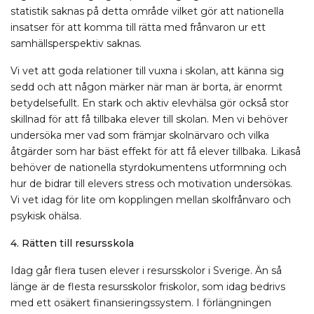
statistik saknas på detta område vilket gör att nationella
insatser för att komma till rätta med frånvaron ur ett
samhällsperspektiv saknas.
Vi vet att goda relationer till vuxna i skolan, att känna sig
sedd och att någon märker när man är borta
, är enormt
betydelsefullt
. En stark och aktiv elevhälsa gör också stor
skillnad för att få tillbaka elever till skolan. Men vi behöver
undersöka mer vad som främjar skolnärvaro och vilka
åtgärder som har bäst effekt för att få elever tillbaka. Likaså
behöver de nationella styrdokumentens utformning och
hur de bidrar till elevers stress och motivation undersökas.
Vi vet idag för lite om kopplingen mellan skolfrånvaro och
psykisk ohälsa.
4. Rätten till resursskola
Idag går flera tusen elever i resursskolor i Sverige. Än så
länge är de flesta resursskolor friskolor, som idag bedrivs
med ett osäkert finansieringssystem. I förlängningen