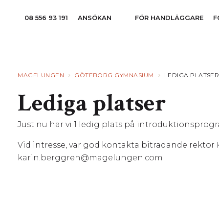
08 556 93 191
ANSÖKAN
FÖR HANDLÄGGARE
F
›
›
MAGELUNGEN
GÖTEBORG GYMNASIUM
LEDIGA PLATSE
Lediga platser
Just nu har vi 1 ledig plats på introduktionspro
Vid intresse, var god kontakta biträdande rektor
karin.berggren@magelungen.com