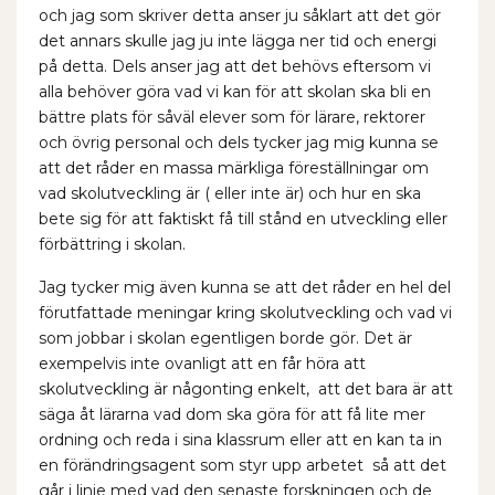
och jag som skriver detta anser ju såklart att det gör
det annars skulle jag ju inte lägga ner tid och energi
på detta. Dels anser jag att det behövs eftersom vi
alla behöver göra vad vi kan för att skolan ska bli en
bättre plats för såväl elever som för lärare, rektorer
och övrig personal och dels tycker jag mig kunna se
att det råder en massa märkliga föreställningar om
vad skolutveckling är ( eller inte är) och hur en ska
bete sig för att faktiskt få till stånd en utveckling eller
förbättring i skolan.
Jag tycker mig även kunna se att det råder en hel del
förutfattade meningar kring skolutveckling och vad vi
som jobbar i skolan egentligen borde gör. Det är
exempelvis inte ovanligt att en får höra att
skolutveckling är någonting enkelt, att det bara är att
säga åt lärarna vad dom ska göra för att få lite mer
ordning och reda i sina klassrum eller att en kan ta in
en förändringsagent som styr upp arbetet så att det
går i linje med vad den senaste forskningen och de