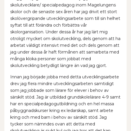
skolutvecklare/ specialpedagog inom Magelungens
skolor och de senaste sex åren har jag drivit ett stort
skolövergripande utvecklingsarbete som till sin helhet
syftat till att förändra och förbättra vår
skolorganisation. Under dessa år har jag lärt mig
otroligt mycket om skolutveckling, dels genom att ha
arbetat väldigt intensivt med det och dels genom att
jag under dessa år haft förmånen att samarbeta med
många kloka personer som jobbat med
skolutveckling betydligt längre än vad jag gjort.
Innan jag började jobba med detta utvecklingsarbete
drev jag flera mindre utvecklingsarbeten samtidigt
som jag jobbade som lärare för elever i behov av
särskilt stöd. Jag är utbildad grundskolelärare 4-9 samt
har en specialpedagogutbildning och en hel massa
påbyggnadskurser kring ex ledarskap, samt arbete
kring och med barn i behov av särskilt stöd. Jag
tycker som nämndes ovan att detta med
skolutveckling är sjukt kul och jag tror att det kan