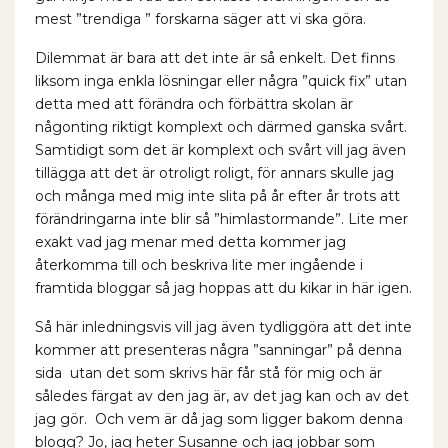
mest ”trendiga ” forskarna säger att vi ska göra.
Dilemmat är bara att det inte är så enkelt. Det finns
liksom inga enkla lösningar eller några ”quick fix” utan
detta med att förändra och förbättra skolan är
någonting riktigt komplext och därmed ganska svårt.
Samtidigt som det är komplext och svårt vill jag även
tillägga att det är otroligt roligt, för annars skulle jag
och många med mig inte slita på år efter år trots att
förändringarna inte blir så ”himlastormande”. Lite mer
exakt vad jag menar med detta kommer jag
återkomma till och beskriva lite mer ingående i
framtida bloggar så jag hoppas att du kikar in här igen.
Så här inledningsvis vill jag även tydliggöra att det inte
kommer att presenteras några ”sanningar” på denna
sida utan det som skrivs här får stå för mig och är
således färgat av den jag är, av det jag kan och av det
jag gör. Och vem är då jag som ligger bakom denna
blogg? Jo, jag heter Susanne och jag jobbar som