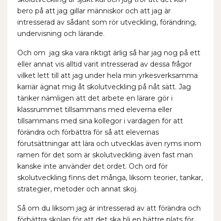
bero på att jag gillar människor och att jag är
intresserad av sådant som rör utveckling, förändring,
undervisning och lärande.
Och om jag ska vara riktigt ärlig så har jag nog på ett
eller annat vis alltid varit intresserad av dessa frågor
vilket lett till att jag under hela min yrkesverksamma
karriär ägnat mig åt skolutveckling på nåt sätt. Jag
tänker nämligen att det arbete en lärare gör i
klassrummet tillsammans med eleverna eller
tillsammans med sina kollegor i vardagen för att
förändra och förbättra för så att elevernas
förutsättningar att lära och utvecklas även ryms inom
ramen för det som är skolutveckling även fast man
kanske inte använder det ordet. Och ord för
skolutveckling finns det många, liksom teorier, tankar,
strategier, metoder och annat skoj.
Så om du liksom jag är intresserad av att förändra och
förbättra skolan för att det ska bli en bättre plats för