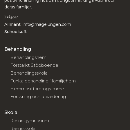
positiv förändring hos barn, ungdomar, unga vuxna och
deras familjer.
Frågor?
Allmänt:
info@magelungen.com
Schoolsoft
Behandling
Behandlingshem
Förstärkt Stödboende
Behandlingsskola
Funka behandling i familjehem
Hemmasittarprogrammet
Forskning och utvärdering
Skola
Resursgymnasium
Resursskola