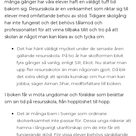
många gånger har våra elever haft en väldigt tuff tid
bakom sig. Resursskola är en verksamhet som riktar sig till
elever med omfattande behov av stöd. Tidigare skolgång
har inte fungerat och det behövs tålamod och
professionalitet för att vinna tillbaka tillit och tro på att
skolan är något man kan klara av och tycka om.
Det har hänt väldigt mycket under de senaste åren
gällande resursskola. På tio år har skolformen blivit
fyra gånger så vanlig, enligt SR, Ekot. Nu startar man
upp fler resursskolor än man någonsin gjort. Då blir
det extra viktigt att sprida kunskap om hur man kan
jobba, säger Aiman Jihar, medförfattare till boken.
I boken får vi möta ungdomar och föräldrar som berättar
om sin tid på resursskola, från hopplöshet till hopp.
Det är många barn i Sverige som ordinarie
skolverksamhet inte passar för. Dessa unga riskerar att
hamna i långvarigt utanförskap om de inte får ett
fungerande stöd. För vissa elever behövs särskiljande