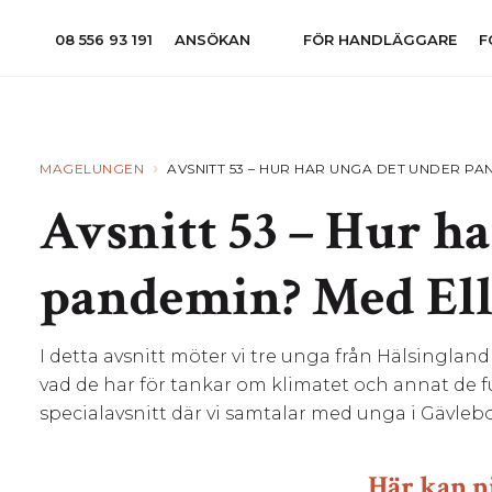
08 556 93 191
ANSÖKAN
FÖR HANDLÄGGARE
F
›
MAGELUNGEN
AVSNITT 53 – HUR HAR UNGA DET UNDER PA
Avsnitt 53 – Hur h
pandemin? Med Ella
I detta avsnitt möter vi tre unga från Hälsingla
vad de har för tankar om klimatet och annat de fu
specialavsnitt där vi samtalar med unga i Gävleb
Här kan ni