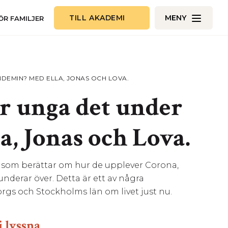
TILL AKADEMI
MENY
ÖR FAMILJER
NDEMIN? MED ELLA, JONAS OCH LOVA.
ar unga det under
, Jonas och Lova.
nd som berättar om hur de upplever Corona,
nderar över. Detta är ett av några
orgs och Stockholms län om livet just nu.
 lyssna