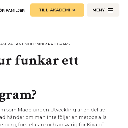
TILL AKADEMI
MENY
ÖR FAMILJER
ENSBASERAT ANTIMOBBNINGSPROGRAM?
ur funkar ett
gram?
am som Magelungen Utveckling är en del av.
d händer om man inte följer en metods alla
sberg, förstelärare och ansvarig för KiVa på