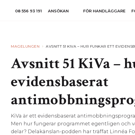
08 556 93 191
ANSÖKAN
FÖR HANDLÄGGARE
F
›
MAGELUNGEN
AVSNITT 51 KIVA – HUR FUNKAR ETT EVID
Avsnitt 51 KiVa – h
evidensbaserat
antimobbningspro
KiVa är ett evidensbaserat antimobbningsprogr
Men hur fungerar programmet egentligen och va
delar? Delakänslan-podden har träffat Linnéa For