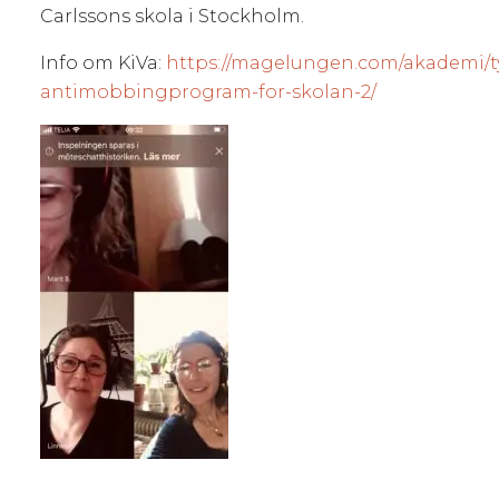
Carlssons skola i Stockholm.
Info om KiVa:
https://magelungen.com/akademi/ty
antimobbingprogram-for-skolan-2/