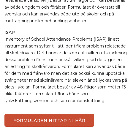
reviderade versionen) består av 24 frågor och kan besvaras
av både ungdom och förälder. Formuläret är översatt till
svenska och kan användas både ute på skolor och på
mottagningar eller behandlingsenheter.
ISAP
Inventory of School Attendance Problems (ISAP) är ett
instrument som syftar till att identifiera problem relaterade
till skolfrånvaro. Det handlar dels om till i vilken utsträckning
dessa problem finns men också i vilken grad de utgör en
anledning till skolfrånvaron. Formuläret kan användas både
för dem med frånvaro men det ska också kunna upptäcka
svårigheter med skolnärvaro när eleven ändå lyckas vara på
plats i skolan. Formuläret består av 48 frågor som mäter 13
olika faktorer.
Formuläret finns både som
självskattningsversion och som föräldraskattning.
FORMULÄREN HITTAR NI HÄR